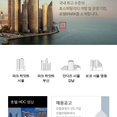
파크 하얏트
파크 하얏트
안다즈 서울
보코 서울 명동
서울
부산
강남
호텔 HDC 영상